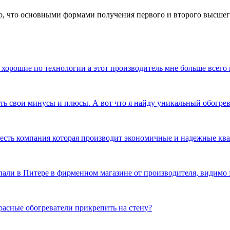
, что основными формами получения первого и второго высшего
 хорошие по технологии а этот производитель мне больше всего
сть свои минусы и плюсы. А вот что я найду уникальный обогр
и есть компания которая производит экономичные и надежные к
пали в Питере в фирменном магазине от производителя, видимо 
расные обогреватели прикрепить на стену?