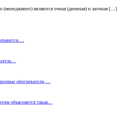
 (менеджмент) являются очная (дневная) и заочная […]
 нравится.…
еватель…
варцевые обогреватели,…
этим объясняется такая…