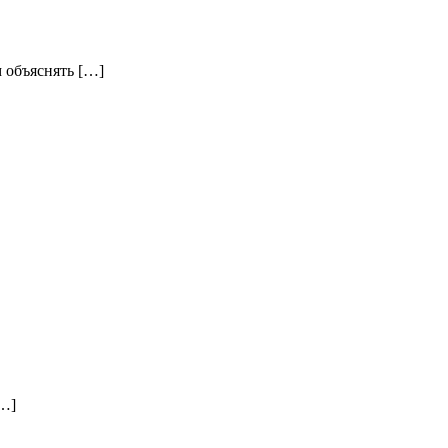
 объяснять […]
[…]