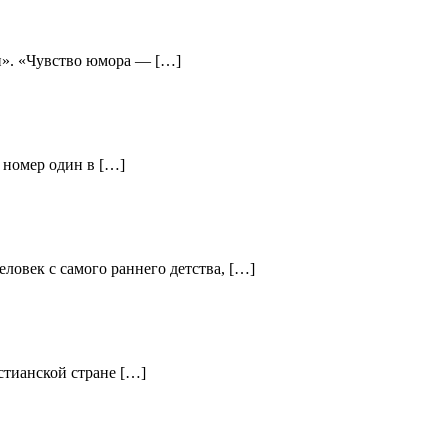
и». «Чувство юмора — […]
 номер один в […]
ловек с самого раннего детства, […]
стианской стране […]