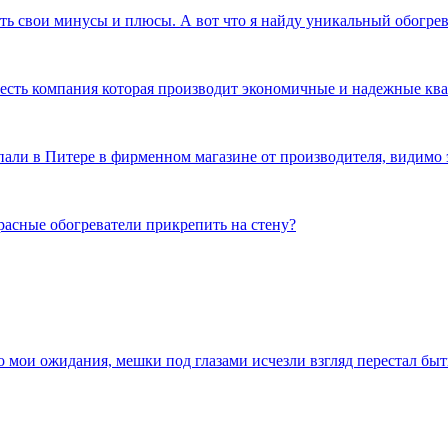
сть свои минусы и плюсы. А вот что я найду уникальный обогр
и есть компания которая производит экономичные и надежные к
пали в Питере в фирменном магазине от производителя, видимо 
расные обогреватели прикрепить на стену?
ло мои ожидания, мешки под глазами исчезли взгляд перестал бы