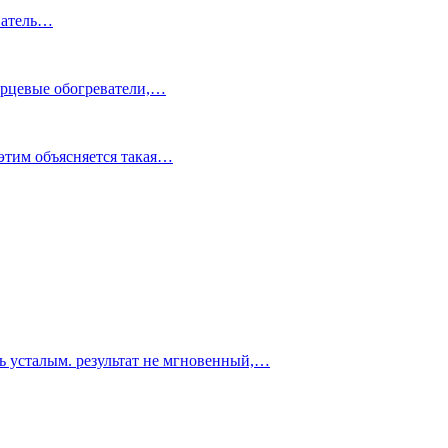
еватель…
варцевые обогреватели,…
этим объясняется такая…
ть усталым. результат не мгновенный,…