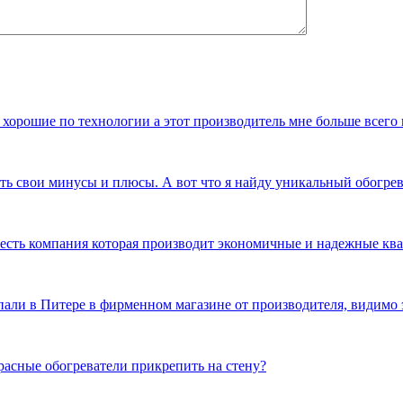
 хорошие по технологии а этот производитель мне больше всего
сть свои минусы и плюсы. А вот что я найду уникальный обогр
и есть компания которая производит экономичные и надежные к
пали в Питере в фирменном магазине от производителя, видимо 
расные обогреватели прикрепить на стену?