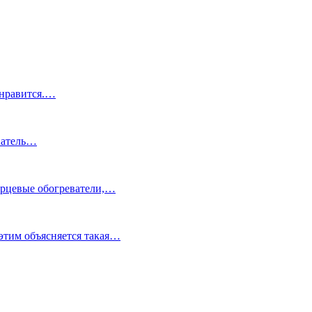
 нравится.…
еватель…
варцевые обогреватели,…
этим объясняется такая…