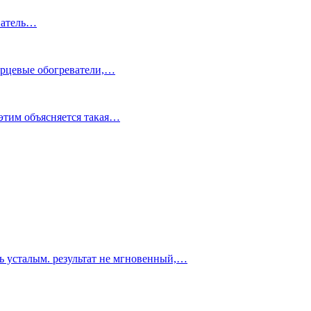
еватель…
варцевые обогреватели,…
этим объясняется такая…
ть усталым. результат не мгновенный,…