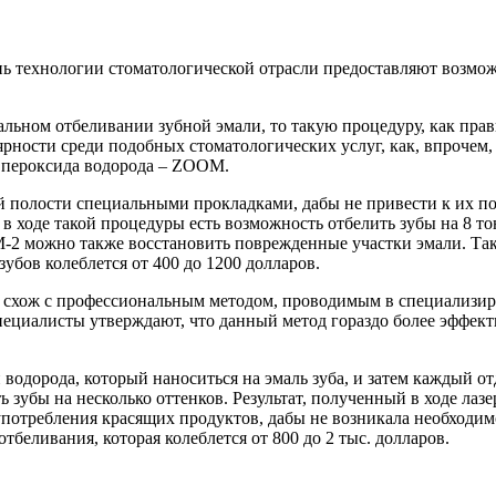
ь технологии стоматологической отрасли предоставляют возмо
льном отбеливании зубной эмали, то такую процедуру, как прав
рности среди подобных стоматологических услуг, как, впрочем, 
з пероксида водорода – ZOOM.
ой полости специальными прокладками, дабы не привести к их п
 ходе такой процедуры есть возможность отбелить зубы на 8 тон
M-2 можно также восстановить поврежденные участки эмали. Та
убов колеблется от 400 до 1200 долларов.
м схож с профессиональным методом, проводимым в специализир
специалисты утверждают, что данный метод гораздо более эффек
водорода, который наноситься на эмаль зуба, и затем каждый от
ь зубы на несколько оттенков. Результат, полученный в ходе лаз
 употребления красящих продуктов, дабы не возникала необход
тбеливания, которая колеблется от 800 до 2 тыс. долларов.