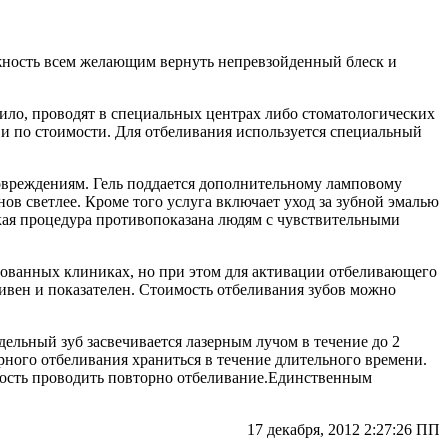
жность всем желающим вернуть непревзойденный блеск и
ило, проводят в специальных центрах либо стоматологических
и по стоимости.
Для отбеливания используется специальный
овреждениям. Гель поддается дополнительному ламповому
ов светлее. Кроме того услуга включает уход за зубной эмалью
кая процедура противопоказана людям с чувствительными
ованных клиниках, но при этом для активации отбеливающего
тивен и показателен. Стоимость отбеливания зубов можно
дельный зуб засвечивается лазерным лучом в течение до 2
ерного отбеливания храниться в течение длительного времени.
имость проводить повторно отбеливание.Единственным
17 декабря, 2012 2:27:26 ПП