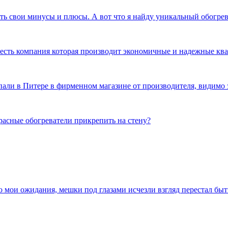
сть свои минусы и плюсы. А вот что я найду уникальный обогр
и есть компания которая производит экономичные и надежные к
пали в Питере в фирменном магазине от производителя, видимо 
расные обогреватели прикрепить на стену?
ло мои ожидания, мешки под глазами исчезли взгляд перестал бы