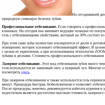
На сегодняшний ден
природную сияющую белизну зубам.
Профессиональное отбеливание.
Если говорить о профессиона
клиниках. На сегодня она занимает ведущие позиции по популя
гель с отбеливающими свойствами, который на 30% состоит и
При этом сами зубы полностью изолируются от десен и ротов
освещению, которое усиливает отбеливающий эффект. В целом в
с целью ее укрепления, а при использовании технологии ZOO
зубами и деснами. Стоимость профессионального отбеливания з
Лазерное отбеливание.
Этот вид отбеливания зубов много че
геля используется не ламповый свет, а лазерный луч. Многие 
посмотреть
здесь
.
При лазерном отбеливании и также используется гель перекиси 
минут. Процедура быстрая, безболезненная и позволяет отбелит
После процедуры, конечно, рекомендуется избегать курения и
недостатком является достаточно высокая стоимость лазерного о