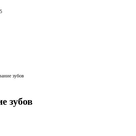
5
вание зубов
е зубов