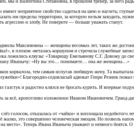
лен, мы и Валентина Степановна, в прошлом тренер, за него рад
 имеют неприятное свойство садиться на шею и наглеть; глупые
казать им пределы территории, за которую нельзя заходить, ну
ть агрессию и злобу. Не поверите — больше уважать станут.
юдмилы Максимовны — женщины весомых лет, таких же достоинс
айка!», в плохом -металась коршуном и строчила служебные запи
ника ложились кляузы: «Товарищу Емельянову С.Г. Довожу до с
л Ивану Иванычу: «Ну вы это… понимаете… она же женщина…»
н корвалола, тем самым испугав любящую жену. Та выпытала п
служебки»! Благородно-седовласый адвокат Генри Резник пожал 
 галстук и радостно клялся не бросать курить. И впервые подум
ь за всё, кропотливо изложенное Иваном Ивановичем. Гранд-дам
ёз голосом, отказалась от «чайки» и воплощала недобитого ле
её жалко, это совершенно человеческая эмоция. Но позволь напом
л на место». Теперь Ивана Иваныча уважают и немного боятся. 