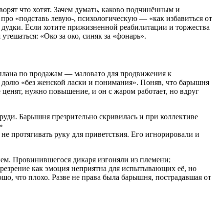
орят что хотят. Зачем думать, каково подчинённым и
про «подставь левую-, психологическую — «как избавиться от
и дудки. Если хотите прижизненной реабилитации и торжества
тешаться: «Око за око, синяк за «фонарь».
плана по продажам — маловато для продвижения к
ю долю «без женской ласки и понимания». Поняв, что барышня
 ценят, нужно повышение, и он с жаром работает, но вдруг
 груди. Барышня презрительно скривилась и при коллективе
»
ы не протягивать руку для приветствия. Его игнорировали и
ем. Провинившегося дикаря изгоняли из пле­мени;
Презрение как эмоция неприятна для испытывающих её, но
ошо, что плохо. Разве не права была барышня, пострадавшая от