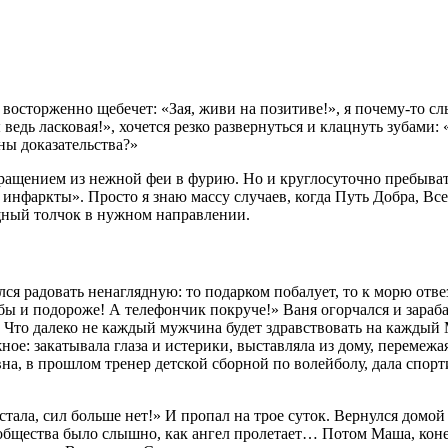
 восторженно щебечет: «Зая, живи на позитиве!», я почему-то 
дь ласковая!», хочется резко развернуться и клацнуть зубами: 
ы доказательства?»
вращением из нежной феи в фурию. Но и круглосуточно пребыват
 инфаркты». Просто я знаю массу случаев, когда Путь Добра, В
ощный толчок в нужном направлении.
 радовать ненаглядную: то подарком побалует, то к морю отвез
ы и подороже! А телефончик покруче!» Ваня огорчался и зараб
. Что далеко не каждый мужчина будет здравствовать на каждый
ное: закатывала глаза и истерики, выставляла из дому, переме
, в прошлом тренер детской сборной по волейболу, дала спортив
ала, сил больше нет!» И пропал на трое суток. Вернулся домой
 общества было слышно, как ангел пролетает… Потом Маша, коне