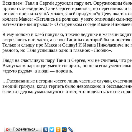
Вскипаем: Таня и Сергей дружили пару лет. Окружающим было я
признать очевидное. Тане Сергей нравился, но пересиливали сом
не смел признаться: «А может, я всё придумал?» Девушка так о
коллеге Максе: «Катались на роликах, у него отличный сын-п
математике выигрывал!» О стареньком соседе Иване Николаеви
Я ему молоко и хлеб покупаю, тяжело дедушке в магазин ходит
встречались они часто, а герои Таниных историй были постоян
Только и слышу про Макса и Сашку! И Ивана Николаевича не по
разного, но Таня услышала одно и главное: «Люблю».
Глядя на счастливую пару Тани и Сергея, мы не считаем, что р
Выпускаем пар: люди умеют говорить, но не всегда умеют слыша
«где-то рядом», а люди — порознь.
…Рассказанные истории -всего лишь частные случаи, счастливы
эмоций грянула, когда терпеть было невозможно и бессмысленн
если тот дерзко ухмыльнулся в ответ, что поделать: кто не спря
Поделиться…