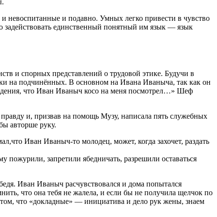
ы.
 и невоспитанные и подавно. Умных легко привести в чувство
жно задействовать единственный понятный им язык — язык
тв и спорных представлений о трудовой этике. Будучи в
ски на подчинённых. В основном на Ивана Иваныча, так как он
ведения, что Иван Иваныч косо на меня посмотрел…» Шеф
равду и, призвав на помощь Музу, написала пять служебных
бы авторше руку.
ал,что Иван Иваныч-то молодец, может, когда захочет, раздать
у пожурили, запретили ябедничать, разрешили оставаться
бедя. Иван Иваныч расчувствовался и дома попытался
нить, что она тебя не жалела, и если бы не получила щелчок по
О том, что «докладные» — инициатива и дело рук жены, знаем