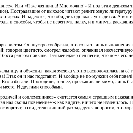
авнее». Или «Я же женщина! Мне можно!» И под этим девизом тв
ксе). Пострадавшие от выходок читают религиозную литературу 
х отделах. И надеются, что обидчик однажды устыдится. А вот 
ы и способы, чтобы не перегнуть палку, и в минуты раскаяния у
ьеристом. Он шустро сообразил, что только лишь выполнения 
ей: говорил цветисто, смотрел жалобно, оплакивал несчастливу
 босса рангом повыше. Там менеджер пел песни, что дома его не
начальницу и объяснил, какая змеюка уютно расположилась на её
а! Этак он и нас подставит! И вообще не по-мужски себя повёл!
е. Его избегали. Проходили, точнее, проскакивали мимо, лишь б
ом месте. И другими способами.
сородичей и соплеменников» считается самым страшным наказани
ал над своим поведением»: как видите, ничего не изменилось. 
ос воротят, а свидетели лишний раз зададутся вопросом, что хор