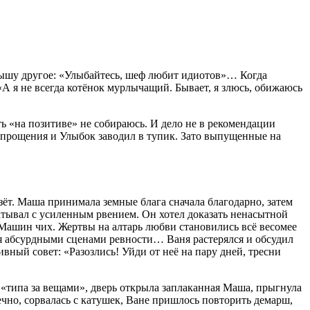
слышу другое: «Улыбайтесь, шеф любит идиотов»… Когда
«А я не всегда котёнок мурлычащий. Бывает, я злюсь, обижаюсь
ь «на позитиве» не собираюсь. И дело не в рекомендации
сепрощения и Улыбок заводил в тупик. Зато выпущенные на
ёт. Маша принимала земные блага сначала благодарно, затем
атывал с усиленным рвением. Он хотел доказать ненасытной
 Машин чих. Жертвы на алтарь любви становились всё весомее
жая абсурдными сценами ревности… Ваня растерялся и обсудил
ный совет: «Разозлись! Уйди от неё на пару дней, тресни
 «типа за вещами», дверь открыла заплаканная Маша, прыгнула
чно, сорвалась с катушек, Ване пришлось повторить демарш,