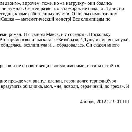
м двоим», впрочем, тоже, но «в нагрузку» они боялись
 не нужна». Сергей разве что в обморок не падал от Тани, но
м угодно, кроме собственных чувств. О новом симпатичном
: «Сашка — математический монстр! Все олимпиады по
семи роман. И с сыном Макса, и с соседом». Поскольку
от прямо взял и высказал: «Безобразие! Душу из меня вынула!
 обиделась, всхлипнула и… обрадовалась. Он сказал много
ерегов и не назовёт вещи своими именами, истина остаётся
но: прежде чем рванул клапан, герои долго терпели,буря
разумить обидчика, мол, «не, доводи, сердечный, до греха». И
4 июля, 2012 5:19:01 ПП