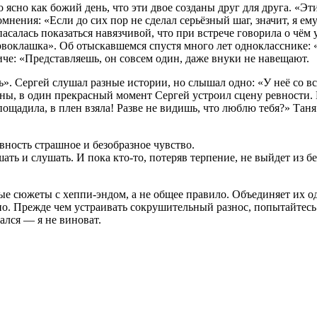
сно как божий день, что эти двое созданы друг для друга. «Эти
нения: «Если до сих пор не сделал серьёзный шаг, значит, я ему
пасалась показаться навязчивой, что при встрече говорила о чё
ервоклашка». Об отыскавшемся спустя много лет однокласснике
че: «Представляешь, он совсем один, даже внуки не навещают.
ь». Сергей слушал разные истории, но слышал одно: «У неё со в
ны, в один прекрасный момент Сергей устроил сцену ревности. В
щадила, в плен взяла! Разве не видишь, что люблю тебя?» Таня
евность страшное и безобразное чувство.
ть и слушать. И пока кто-то, потеряв терпение, не выйдет из б
е сюжеты с хеппи-эндом, а не общее правило. Объединяет их од
о. Прежде чем устраивать сокрушительный разнос, попытайтесь в
тался — я не виноват.