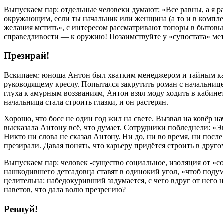
Выпускаем пар: отдельные человеки думают: «Все равны, а я р
окружающим, если ты начальник или женщина (а то и в компле
желания мстить», с интересом рассматривают топоры в бытовы
справедливости — к оружию! Позаимствуйте у «супостата» метод
Презирай!
Вскипаем: юноша Антон был хватким менеджером и тайным кар
руководящему креслу. Попытался закрутить роман с начальниц
глуха к амурным воззваниям, Антон взял моду ходить в кабинет
начальница стала строить глазки, и он растерян.
Хорошо, что босс не один год жил на свете. Вызвал на ковёр 
высказала Антону всё, что думает. Сотрудники побледнели: «Эв
Никто ни слова не сказал Антону. Ни до, ни во время, ни посл
презирали. Давая понять, что карьеру придётся строить в друг
Выпускаем пар: человек -существо социальное, изоляция от «
нашкодившего детсадовца ставят в одинокий угол, «чтоб подум
целительна: набедокуривший задумается, с чего вдруг от него н
наветов, что дала волю презрению?
Ревнуй!