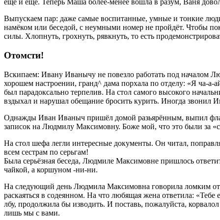
ещё и ещё. Теперь Маша более-менее вошла в разум, Ваня дово
Выпускаем пар: даже самые воспитанные, умные и тонкие люди
намёком или беседой, с неумными номер не пройдёт. Чтобы по
силы. Хлопнуть, грохнуть, рявкнуть, то есть продемонстрирова
Отомсти!
Вскипаем: Ивану Иванычу не повезло работать под началом Л
хорошем настроении, гранд^ дама порхала по отделу: «Я ча-а-
был парадоксально терпелив. На стол самого высокого началь
вздыхал и нарушал обещание бросить курить. Иногда звони
Однажды Иван Иваныч пришёл домой разьярённым, выпил флако
записок на Людмилу Максимовну. Боже мой, что это были за «
На стол шефа легли интересные документы. Он читал, поправлял
всем сестрам по серьгам!
Была серьёзная беседа, Людмиле Максимовне пришлось ответит
чайкой, а коршуном -ни-ни.
На следующий день Людмила Максимовна говорила ломким от сл
раскаяться в содеянном. На что любящая жена ответила: «Тебе 
лбу, продолжила бы изводить. И поставь, пожалуйста, корвало
лишь мы с вами.