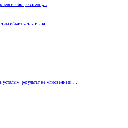
варцевые обогреватели,…
этим объясняется такая…
ть усталым. результат не мгновенный,…