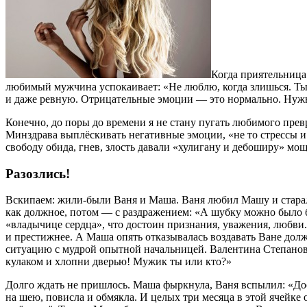
Когда приятельница
любимый мужчина успокаивает: «Не люблю, когда злишься. Ты ве
и даже ревную. Отрицательные эмоции — это нормально. Нужн
Конечно, до поры до времени я не стану пугать любимого пре
Минздрава выплёскивать негативные эмоции, «не то стрессы и
свободу обида, гнев, злость давали «хулигану и дебоширу» м
Разозлись!
Вскипаем: жили-были Ваня и Маша. Ваня любил Машу и старался
как должное, потом — с раздражением: «А шубку можно было б
«владычице сердца», что достоин признания, уважения, любви
и престижнее. А Маша опять отказывалась воздавать Ване долж
ситуацию с мудрой опытной начальницей. Валентина Степановна
кулаком и хлопни дверью! Мужик ты или кто?»
Долго ждать не пришлось. Маша фыркнула, Ваня вспылил: «Дост
на шею, повисла и обмякла. И целых три месяца в этой ячейке