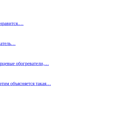
 нравится.…
еватель…
варцевые обогреватели,…
этим объясняется такая…