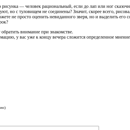
р рисунка — человек рациональный, если до лап или ног сказоч
т, но с туловищем не соединены? Значит, скорее всего, рисова
 можете не просто оценить невиданного зверя, но и выделить его
рок?
 обратить внимание при знакомстве.
мацию, у вас уже к концу вечера сложится определенное мнение
ьно)