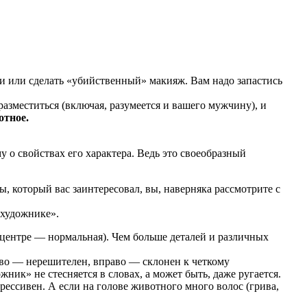
хи или сделать «убийственный» макияж. Вам надо запастись
разместиться (включая, разумеется и вашего мужчину), и
отное.
у о свойствах его характера. Ведь это своеобразный
, который вас заинтересовал, вы, наверняка рассмотрите с
«художнике».
 центре — нормальная). Чем больше деталей и различных
ево — нерешителен, вправо — склонен к четкому
ник» не стесняется в словах, а может быть, даже ругается.
рессивен. А если на голове животного много волос (грива,