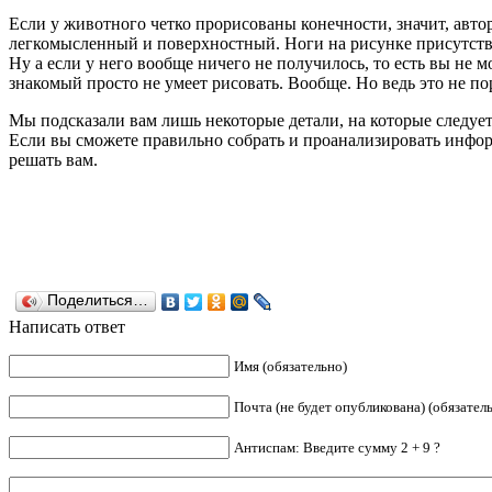
Если у животного четко прорисованы конечности, значит, авто
легкомысленный и поверхностный. Ноги на рисунке присутствую
Ну а если у него вообще ничего не полу­чилось, то есть вы не
знакомый просто не умеет рисовать. Вообще. Но ведь это не по
Мы подсказали вам лишь некоторые детали, на которые следует
Если вы сможете правильно собрать и проанализировать инфор
решать вам.
Поделиться…
Написать ответ
Имя (обязательно)
Почта (не будет опубликована) (обязател
Антиспам: Введите сумму 2 + 9 ?