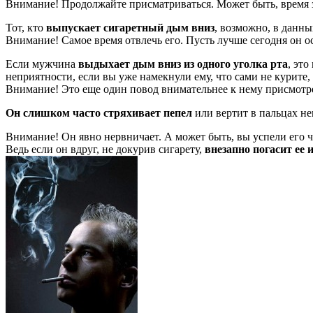
Внимание! Продолжайте присматри­ваться. Может быть, время
Тот, кто
выпускает сигаретный дым вниз
, возможно, в данн
Внимание! Самое время отвлечь его. Пусть лучше сегодня он ос
Если мужчина
выдыхает дым вниз из одного уголка рта
, эт
неприятности, если вы уже намекнули ему, что сами не курите,
Внимание! Это еще один повод внима­тельнее к нему присмотре
Он слишком часто стряхивает пепел
или вертит в пальцах не
Внимание! Он явно нервничает. А мо­жет быть, вы успели его ч
Ведь если он вдруг, не докурив сигарету,
внезапно погасит ее 