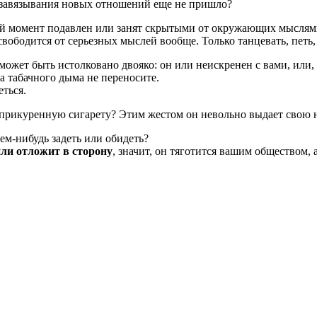
 завязывания новых отношений еще не пришло?
ый мо­мент подавлен или занят скрытыми от окружающих мыслям
вободится от серьезных мыслей вообще. Только тан­цевать, петь
о может быть истолковано двояко: он или неискренен с вами, или
 а табачного дыма не переносите.
ться.
прикуренную сигарету? Этим же­стом он невольно выдает свою н
ем-нибудь за­деть или обидеть?
или отложит в сторону
, значит, он тяготится вашим обществом, 