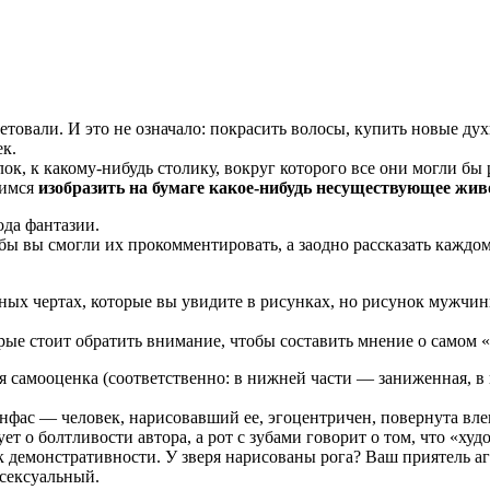
товали. И это не означало: покрасить волосы, купить новые ду
ек.
ок, к какому-ни­будь столику, вокруг которого все они могли бы 
шимся
изобразить на бумаге какое-нибудь несуществующее жив
ода фантазии.
бы вы смогли их прокомментировать, а заодно рассказать каждом
ных чертах, которые вы увидите в рисунках, но рисунок мужчины
рые стоит обратить внимание, чтобы составить мнение о самом 
 самооценка (соответственно: в нижней части — заниженная, в
анфас — человек, нарисовавший ее, эгоцентричен, повернута вл
о болтливости автора, а рот с зубами говорит о том, что «худож
 к демонстративности. У зверя нарисованы рога? Ваш приятель аг
 сексуальный.