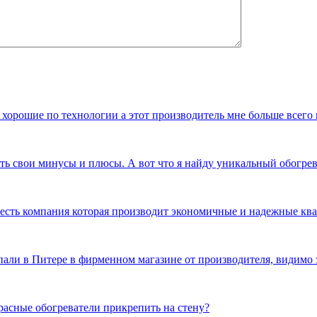
 хорошие по технологии а этот производитель мне больше всего
сть свои минусы и плюсы. А вот что я найду уникальный обогр
и есть компания которая производит экономичные и надежные к
пали в Питере в фирменном магазине от производителя, видимо 
расные обогреватели прикрепить на стену?