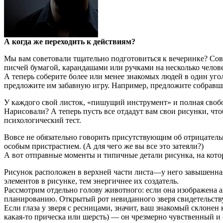
А когда же переходить к действиям?
Мы вам советовали тщательно подготовиться к вечеринке? Сове
писчей бумагой, карандашами или ручками на несколько челов
А теперь соберите более или менее знакомых людей в один угол
предло­жите им забавную игру. Например, предложите со­брав
У каждого свой листок, «пишущий ин­струмент» и полная своб
Нарисовали? А теперь пусть все отдадут вам свои рисунки, что
психологический тест.
Вовсе не обязательно говорить присут­ствующим об отрицатель
особым пристрастием. (А для чего же вы все это затеяли?)
А вот отправные моменты и типичные детали рисунка, на кото
Рисунок расположен в верхней части листа—у него завышенная
элементов в рисунке, тем энергичнее их создатель.
Рассмотрим отдельно голову животного: если она изображена 
планированию. Открытый рот невиданного зверя свидетельствует 
Если глаза у зверя с ресницами, значит, ваш знакомый склонен
какая-то прическа или шерсть) — он чрезмерно чувственный и