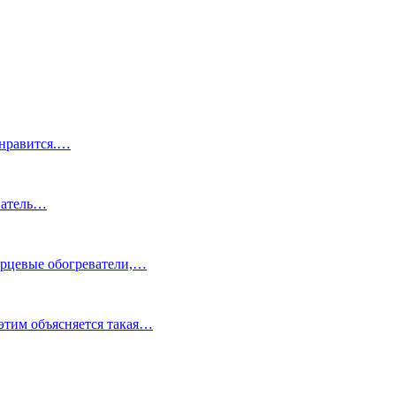
 нравится.…
еватель…
варцевые обогреватели,…
этим объясняется такая…