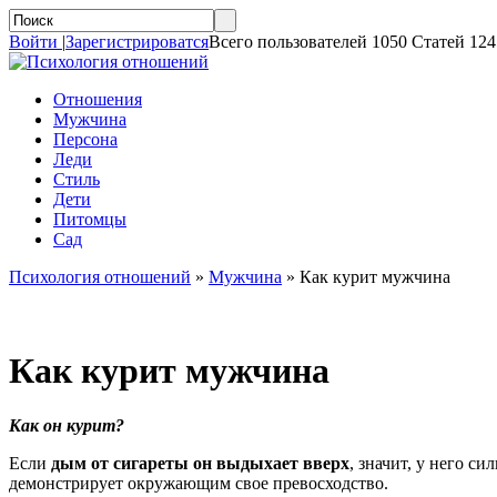
Войти
|
Зарегистрироватся
Всего пользователей 1050 Статей 124
Отношения
Мужчина
Персона
Леди
Стиль
Дети
Питомцы
Сад
Психология отношений
»
Мужчина
»
Как курит мужчина
Как курит мужчина
Как он курит?
Если
дым от сигареты он выдыхает вверх
, значит, у него с
демонстрирует окружающим свое превосходство.