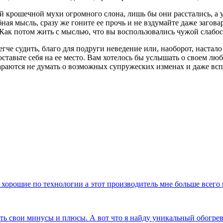
мой крошечной мухи огромного слона, лишь бы они расстались, а 
ая мысль, сразу же гоните ее прочь и не вздумайте даже загова
. Как потом жить с мыслью, что вы воспользовались чужой слабос
гче судить, благо для подруги неведение или, наоборот, настало 
оставьте себя на ее место. Вам хотелось бы услышать о своем лю
аются не думать о возможных супружеских изменах и даже вспух
 хорошие по технологии а этот производитель мне больше всего
сть свои минусы и плюсы. А вот что я найду уникальный обогр