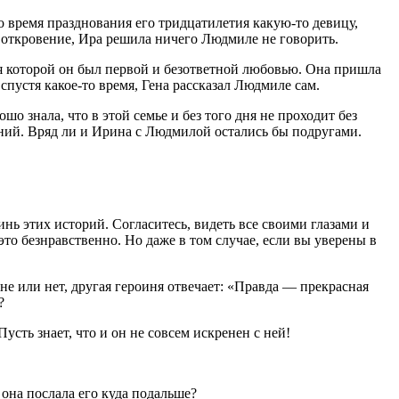
 время празднования его тридцатилетия какую-то девицу,
 откровение, Ира решила ничего Людмиле не говорить.
ля которой он был первой и безответной лю­бовью. Она пришла
спустя какое-то время, Гена рассказал Людмиле сам.
о знала, что в этой семье и без того дня не проходит без
ений. Вряд ли и Ирина с Людмилой остались бы подругами.
ь этих историй. Согласитесь, видеть все своими глазами и
это безнравственно. Но даже в том случае, если вы уверены в
не или нет, другая героиня отвечает: «Правда — прекрасная
?
усть знает, что и он не совсем ис­кренен с ней!
ы она послала его куда подальше?