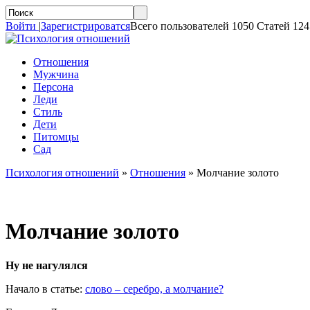
Войти
|
Зарегистрироватся
Всего пользователей 1050 Статей 124
Отношения
Мужчина
Персона
Леди
Стиль
Дети
Питомцы
Сад
Психология отношений
»
Отношения
»
Молчание золото
Молчание золото
Ну не нагулялся
Начало в статье:
cлово – серебро, а молчание?