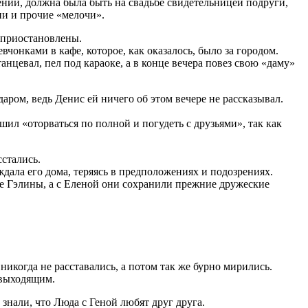
ений, должна была быть на свадьбе свидетельницей подруги,
ии и прочие «мелочи».
и приостановлены.
чонками в кафе, ко­торое, как оказалось, было за городом.
анцевал, пел под караоке, а в конце вечера повез свою «даму»
даром, ведь Денис ей ничего об этом вечере не рассказывал.
ешил «оторваться по полной и погудеть с друзьями», так как
сстались.
ждала его дома, теряясь в предположениях и подозрениях.
нте Гэлины, а с Еленой они сохранили прежние дружеские
когда не расставались, а потом так же бурно мирились.
 выходящим.
 знали, что Люда с Геной любят друг друга.