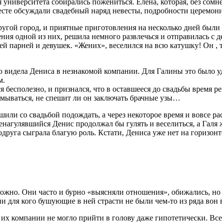
 университета собирались пожениться. Елена, которая, без сомн
месте обсуждали свадебный наряд невесты, подробности церемон
другой город, и приятные приготовления на не­сколько дней был
ия одной из них, решила немного развлечься и отправилась с дев
ей парней и девушек. «Жених», веселился на всю катушку! Он , т
что видела Дениса в незнакомой компании. Для Галины это было у
м.
 бесполезно, и при­знался, что в оставшееся до свадьбы время р
думываться, не спешит ли он заключать брачные узы…
или со свадьбой по­дождать, а через некоторое время и вовсе ра
енагулявшийся Денис продолжал бы гулять и веселиться, а Галя 
подруга сыграла благую роль. Кстати, Дениса уже нет на гори­зо
но. Они часто и бурно «выясняли отношения», обижались, но ни
и для кого бушующие в ней страсти не были чем-то из ряда вон
з их компании не могло прийти в голову даже гипотетически. Все