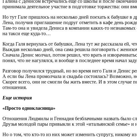
Галина с Денисом встречались еще со школы и после окончания
принимала деятельное участие в подготовке торжества: они в
Но тут Гале пришлось на несколько дней поехать к бабушке в 
Лена, получив приглашение подруг отметить в кафе день рожден
Там-то она и увидела Дениса в ком­пании каких-то незнакомых 
на такси еще куда-то…
Когда Галя вернулась от бабушки, Лена тут же рассказала ей, 
Выждав несколько дней, она сама решила поговорить с женихо
Сначала Денис молчал, потом решил, что врать и изворачиваться
понял, что не нагулялся, и вообще в последнее время начал за
Разговор получился трудный, но во время него Галя и Денис реш
А если бы Лена промолчала и свадьба состоялась? Возможно, н
Скорее всего, они не смогли бы жить вместе. И в этом случае 
отношения.
Еще история
«Просто однокласница»
Отношения Людмилы и Геннадия безблачными назвать было слож
Друзья молодой пары привыкли к этой «итальянской семье» и н
Но о том, что кто-то из них может изменить супругу, никому и