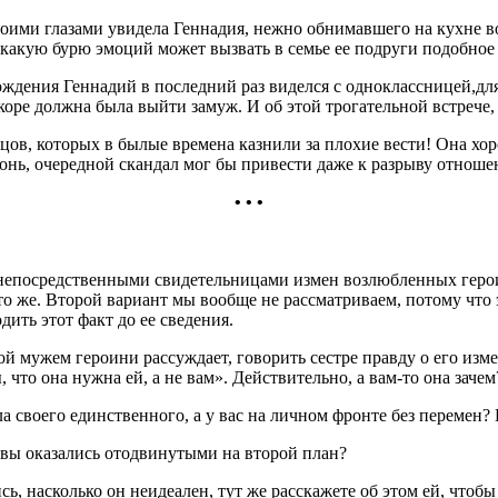
оими глазами увидела Геннадия, нежно обнимавшего на кухне во
какую бурю эмоций может вызвать в семье ее подруги подобное
рождения Геннадий в по­следний раз виделся с одноклассницей,д
коре должна была выйти замуж. И об этой трогательной встрече, 
ов, которых в былые времена казнили за плохие вести! Она хорош
гонь, очередной скандал мог бы привести даже к разрыву отнош
• • •
непосредственными свидетельницами измен возлюбленных героин
то же. Второй вариант мы вообще не рассматриваем, потому что 
ить этот факт до ее сведения.
й мужем героини рассуждает, говорить сестре правду о его изме
, что она нужна ей, а не вам». Действительно, а вам-то она зачем
своего един­ственного, а у вас на личном фронте без пе­ремен? П
, вы оказались ото­двинутыми на второй план?
сь, насколько он не­идеален, тут же расскажете об этом ей, чтоб