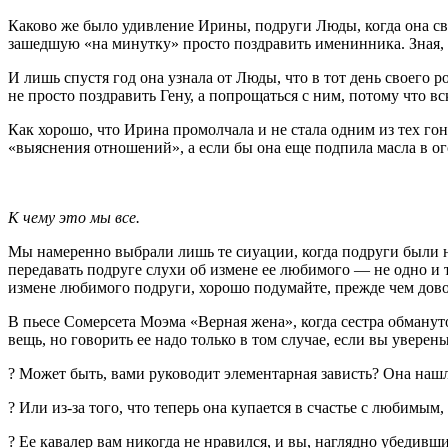
Каково же было удивление Ирины, подруги Люды, когда она св
зашедшую «на минутку» просто поздравить именинника. Зная, 
И лишь спустя год она узнала от Люды, что в тот день своего 
не просто поздравить Гену, а попрощаться с ним, потому что вс
Как хорошо, что Ирина промолчала и не стала одним из тех гонц
«выяснения отношений», а если бы она еще подпила масла в о
К чему это мы все.
Мы намеренно выбрали лишь те си­уации, когда подруги были 
передавать подруге слухи об измене ее лю­бимого — не одно и 
измене любимого подруги, хорошо подумайте, прежде чем довод
В пьесе Сомерсета Моэма «Верная жена», когда сестра обмануто
вещь, но говорить ее надо только в том случае, если вы уверены
? Может быть, вами руководит элемен­тарная зависть? Она нашла 
? Или из-за того, что теперь она купается в счастье с любимым
? Ее кавалер вам никогда не нравился, и вы, наглядно убедивши